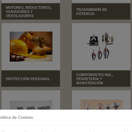
MOTORES, REDUCTORES,
TRANSMISIÓN DE
VARIADORES Y
POTENCIA
VENTILADORES
COMPONENTES IND.,
PROTECCIÓN PERSONAL
FERRETERÍA Y
MANUTENCIÓN
olítica de Cookies