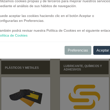
tilizamos cookies propias y de terceros para mejorar nuestros servicio
ediante el análisis de sus hábitos de navegación.
ILUMINACIÓN,
AUTÓMATAS Y SISTEMAS
CLIMATIZACIÓN, IMAGEN Y
SONIDO
uede aceptar las cookies haciendo clic en el botón Aceptar o
onfigurarlas en Preferencias.
ambién podrá revisar nuestra Política de Cookies en el siguiente enlac
olítica de Cookies
Preferencias
Aceptar
LUBRICANTE, QUÍMICOS Y
PLÁSTICOS Y METALES
ADHESIVOS