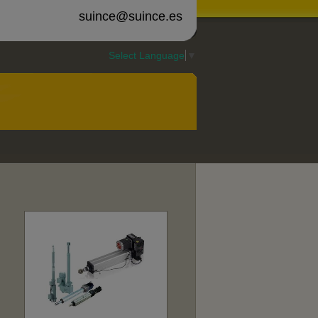
suince@suince.es
Select Language
▼