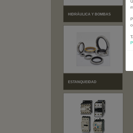
U
m
HIDRÁULICA Y BOMBAS
P
c
T
P
ESTANQUEIDAD