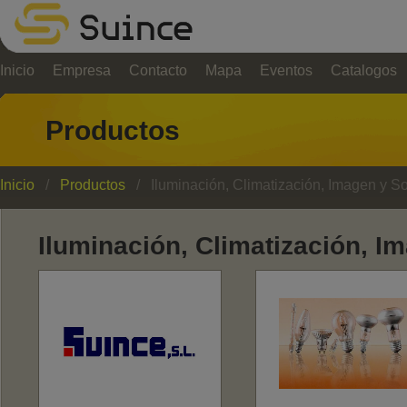
Inicio
Empresa
Contacto
Mapa
Eventos
Catalogos
Productos
Inicio
/
Productos
/ Iluminación, Climatización, Imagen y S
Iluminación, Climatización, I